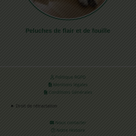
Peluches de flair et de fouille
Politique RGPD
Mentions légales
Conditions Générales
Droit de rétractation
Nous contacter
Notre Histoire