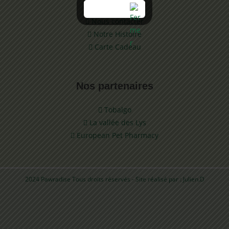
Nous contacter
Notre Histoire
Carte Cadeau
Nos partenaires
Tobalgo
La vallée des Lys
European Pet Pharmacy
2024 Pawradise Tous droits réservés - Site réalisé par :
Julien.D