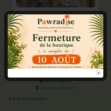
Tendon cou de boeuf
11.50
€
Ajouter au panier
Note
5.00
sur 5
Politique RGPD
Mentions légales
Conditions Générales
Droit de rétractation