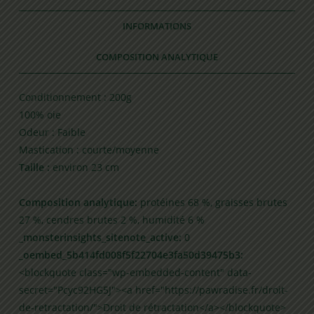
INFORMATIONS
COMPOSITION ANALYTIQUE
Conditionnement : 200g
100% oie
Odeur : Faible
Mastication : courte/moyenne
Taille :
environ 23 cm
Composition analytique:
protéines 68 %, graisses brutes
27 %, cendres brutes 2 %, humidité 6 %
_monsterinsights_sitenote_active:
0
_oembed_5b414fd008f5f22704e3fa50d39475b3:
<blockquote class="wp-embedded-content" data-
secret="Pcyc92HG5J"><a href="https://pawradise.fr/droit-
de-retractation/">Droit de rétractation</a></blockquote>