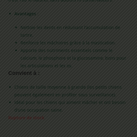
Avantages
:
Nettoie les dents en réduisant l’accumulation de
tartre.
Renforce les mâchoires grâce à la mastication.
Apporte des nutriments essentiels comme le
calcium, le phosphore et la glucosamine, bons pour
les articulations et les os.
Convient à :
Chiens de taille moyenne à grande (les petits chiens
peuvent également en profiter sous surveillance).
Idéal pour les chiens qui aiment mâcher et ont besoin
d’une occupation saine.
Rupture de stock