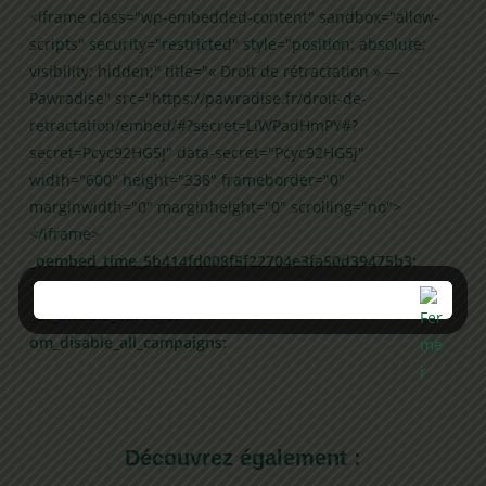
<iframe class="wp-embedded-content" sandbox="allow-
scripts" security="restricted" style="position: absolute;
visibility: hidden;" title="« Droit de rétractation » —
Pawradise" src="https://pawradise.fr/droit-de-
retractation/embed/#?secret=LiWPadHmPY#?
secret=Pcyc92HG5J" data-secret="Pcyc92HG5J"
width="600" height="338" frameborder="0"
marginwidth="0" marginheight="0" scrolling="no">
</iframe>
_oembed_time_5b414fd008f5f22704e3fa50d39475b3:
1781896935
_uf_disable_surveys:
om_disable_all_campaigns:
Découvrez également :