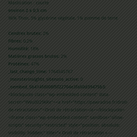
Mastication : courte
environ 2 x 0,5 cm
96% Thon, 3% glycérine végétale, 1% pomme de terre
Cendres brutes:
2%
Fibres:
0,2%
Humidité:
18%
Matières grasses brutes:
2%
Protéines:
47%
_last_change_time:
1764545767
_monsterinsights_sitenote_active:
0
_oembed_5b414fd008f5f22704e3fa50d39475b3:
<blockquote class="wp-embedded-content" data-
secret="9Wu0029kRe"><a href="https://pawradise.fr/droit-
de-retractation/">Droit de rétractation</a></blockquote>
<iframe class="wp-embedded-content" sandbox="allow-
scripts" security="restricted" style="position: absolute;
visibility: hidden;" title="« Droit de rétractation » —