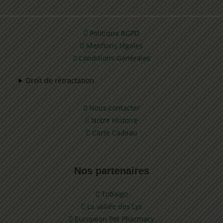
Politique RGPD
Mentions légales
Conditions Générales
Droit de rétractation
Nous contacter
Notre Histoire
Carte Cadeau
Nos partenaires
Tobalgo
La vallée des Lys
European Pet Pharmacy