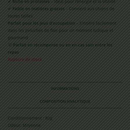
✔
Riche en protéines
– Idéal pour l’énergie et la vitalité
✔
Faible en matières grasses
– Convient aux chiens de
toutes tailles
Parfait pour les jeux d’occupation
– S’insère facilement
dans les peluches de flair pour un moment ludique et
gourmand
💡
Parfait en récompense ou en en-cas sain entre les
repas
Rupture de stock
INFORMATIONS
COMPOSITION ANALYTIQUE
Conditionnement : 80g
Odeur: Moyenne