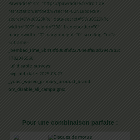
Pawradise" src="https://pawradise.fr/droit-de-
retractation/embed/#?secret=u2NL8odFc8#?
secret=9Wu0029kRe" data-secret="9Wu0029kRe"
width="600" height="338" frameborder="0"
marginwidth="0" marginheight="0" scrolling="no">
</iframe>
_oembed_time_5b414fd008f5f22704e3fa50d39475b3:
1782046560
_uf_disable_surveys:
_wp_old_date:
2025-03-27
_yoast_wpseo_primary_product_brand:
om_disable_all_campaigns:
Pour une combinaison parfaite :