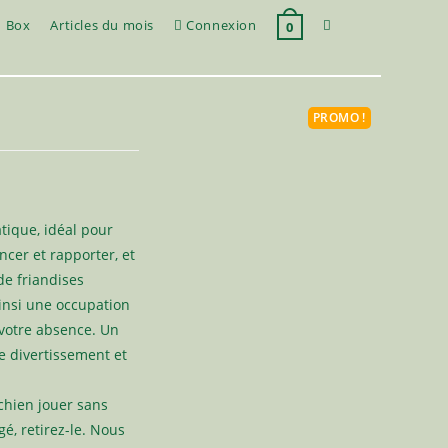
Toggle
Box
Articles du mois
Connexion
0
website
PROMO !
search
tique, idéal pour
ancer et rapporter, et
de friandises
ainsi une occupation
votre absence. Un
e divertissement et
 chien jouer sans
é, retirez-le. Nous