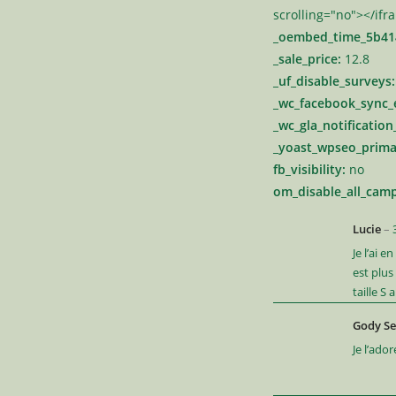
scrolling="no"></if
_oembed_time_5b41
_sale_price:
12.8
_uf_disable_surveys:
_wc_facebook_sync_
_wc_gla_notification
_yoast_wpseo_prima
fb_visibility:
no
om_disable_all_camp
Lucie
–
Je l’ai 
est plus
taille S
Gody S
Je l’ado