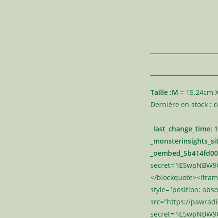
Taille :
M
= 15.24cm X
Dernière en stock : 
_last_change_time:
1
_monsterinsights_si
_oembed_5b414fd00
secret="iE5wpNBW9O">
</blockquote><ifram
style="position: abso
src="https://pawrad
secret="iE5wpNBW9O