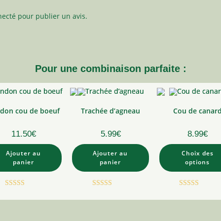
necté
pour publier un avis.
Pour une combinaison parfaite :
don cou de boeuf
Trachée d’agneau
Cou de canar
11.50
€
5.99
€
8.99
€
Ce
Ajouter au
Ajouter au
Choix des
produi
a
panier
panier
options
plusieu
variati
Les
option
Note
5.00
Note
5.00
Note
5.00
peuven
être
sur 5
sur 5
sur 5
choisie
sur