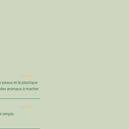
Note
5
sur 5
s peaux et le plastique
ds des animaux à macher
Note
5
sur 5
JW simple.