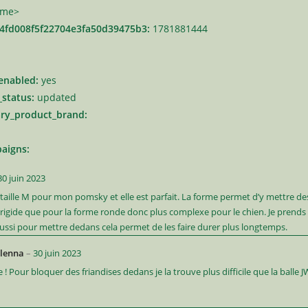
rame>
4fd008f5f22704e3fa50d39475b3:
1781881444
enabled:
yes
_status:
updated
ry_product_brand:
aigns:
30 juin 2023
en taille M pour mon pomsky et elle est parfait. La forme permet d’y mettre de
 rigide que pour la forme ronde donc plus complexe pour le chien. Je pren
 aussi pour mettre dedans cela permet de les faire durer plus longtemps.
elenna
–
30 juin 2023
re ! Pour bloquer des friandises dedans je la trouve plus difficile que la balle 