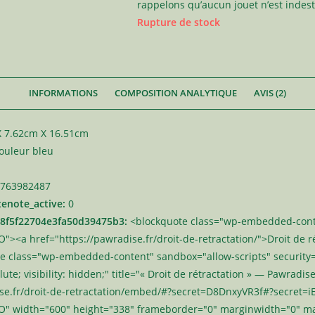
rappelons qu’aucun jouet n’est indest
Rupture de stock
INFORMATIONS
COMPOSITION ANALYTIQUE
AVIS (2)
 7.62cm X 16.51cm
couleur bleu
763982487
tenote_active:
0
8f5f22704e3fa50d39475b3:
<blockquote class="wp-embedded-cont
<a href="https://pawradise.fr/droit-de-retractation/">Droit de r
e class="wp-embedded-content" sandbox="allow-scripts" security=
lute; visibility: hidden;" title="« Droit de rétractation » — Pawradis
ise.fr/droit-de-retractation/embed/#?secret=D8DnxyVR3f#?secret
" width="600" height="338" frameborder="0" marginwidth="0" ma