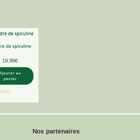
t
re de spiruline
19.99
€
Ajouter au
panier
Note
5.00
sur 5
Nos partenaires