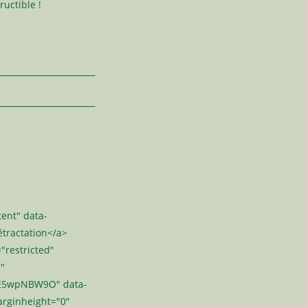
ructible !
ent" data-
étractation</a>
"restricted"
e"
=iE5wpNBW9O" data-
rginheight="0"