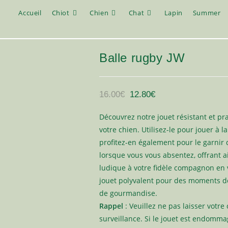
Accueil
Chiot
Chien
Chat
Lapin
Summer
Balle rugby JW
Le
Le
prix
prix
16.00
€
12.80
€
initial
actuel
était :
est :
16.00€.
12.80€.
Découvrez notre jouet résistant et pra
votre chien. Utilisez-le pour jouer à l
profitez-en également pour le garnir 
lorsque vous vous absentez, offrant 
ludique à votre fidèle compagnon en 
jouet polyvalent pour des moments d
de gourmandise.
Rappel
: Veuillez ne pas laisser votre
surveillance. Si le jouet est endommag