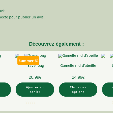
avis.
necté
pour publier un avis.
Découvrez également :
Summer 🌞
Travel bag
Gamelle nid d’abeille
20.99
€
24.99
€
Ce
uit
Ajouter au
Choix des
produit
a
panier
options
ieurs
plusieurs
tions.
variations.
Les
ons
options
Note
5.00
ent
peuvent
être