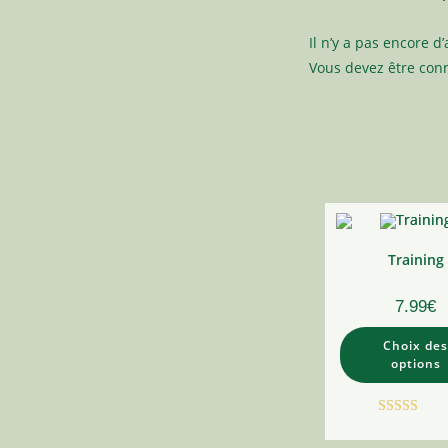
Il n’y a pas encore d’
Vous devez être
con
Training
7.99
€
Ce
Choix des
prod
a
options
plus
varia
Les
opti
Note
5.00
peuv
être