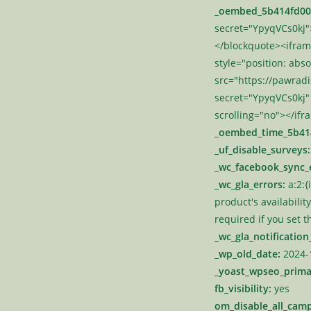
_oembed_5b414fd00
secret="YpyqVCs0kj">
</blockquote><ifram
style="position: abso
src="https://pawrad
secret="YpyqVCs0kj"
scrolling="no"></if
_oembed_time_5b41
_uf_disable_surveys:
_wc_facebook_sync_
_wc_gla_errors:
a:2:{
product's availability
required if you set t
_wc_gla_notification
_wp_old_date:
2024-
_yoast_wpseo_prima
fb_visibility:
yes
om_disable_all_camp