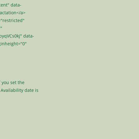
ent" data-
ractation</a>
"restricted"
e"
pyqVCs0kj" data-
inheight="0"
f you set the
Availability date is