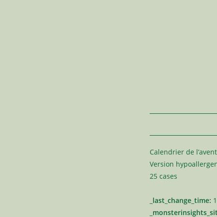
Calendrier de l’aven
Version hypoallerge
25 cases
_last_change_time:
1
_monsterinsights_si