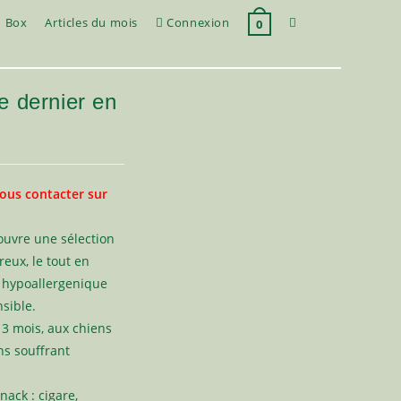
Toggle
Box
Articles du mois
Connexion
0
website
le dernier en
search
s contacter sur
ouvre une sélection
reux, le tout en
% hypoallergenique
nsible.
 3 mois, aux chiens
ns souffrant
ack : cigare,