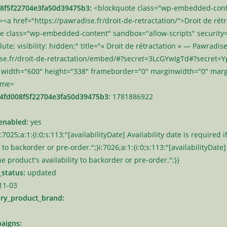
8f5f22704e3fa50d39475b3:
<blockquote class="wp-embedded-cont
<a href="https://pawradise.fr/droit-de-retractation/">Droit de rét
e class="wp-embedded-content" sandbox="allow-scripts" security=
lute; visibility: hidden;" title="« Droit de rétractation » — Pawradis
ise.fr/droit-de-retractation/embed/#?secret=3LcGYwIgTd#?secret=Y
 width="600" height="338" frameborder="0" marginwidth="0" marg
rame>
4fd008f5f22704e3fa50d39475b3:
1781886922
enabled:
yes
i:7025;a:1:{i:0;s:113:"[availabilityDate] Availability date is required i
 to backorder or pre-order.";}i:7026;a:1:{i:0;s:113:"[availabilityDate] 
he product's availability to backorder or pre-order.";}}
_status:
updated
11-03
ry_product_brand:
aigns: