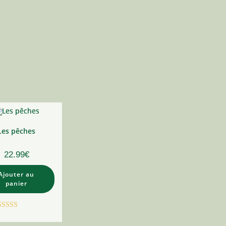
Les pêches
22.99
€
Ajouter au
panier
Note
5.00