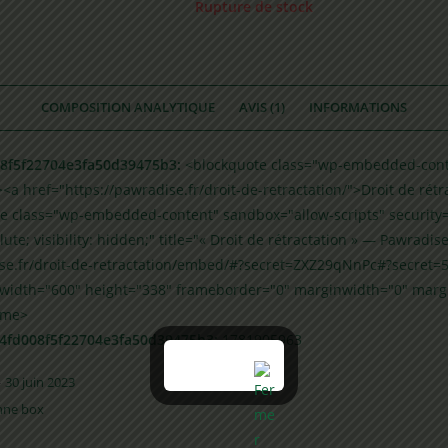
Rupture de stock
COMPOSITION ANALYTIQUE
AVIS (1)
INFORMATIONS
8f5f22704e3fa50d39475b3:
<blockquote class="wp-embedded-cont
<a href="https://pawradise.fr/droit-de-retractation/">Droit de rétr
e class="wp-embedded-content" sandbox="allow-scripts" security=
lute; visibility: hidden;" title="« Droit de rétractation » — Pawradis
ise.fr/droit-de-retractation/embed/#?secret=ZXZ29qNnPc#?secret=5
 width="600" height="338" frameborder="0" marginwidth="0" marg
rame>
4fd008f5f22704e3fa50d39475b3:
1781905963
–
30 juin 2023
nne box