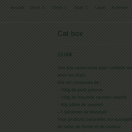
Accueil
Chiot
Chien
Chat
Lapin
Summer
Cat box
13.00
€
Une box savoureuse pour combler les
amis les chats.
Elle est composée de :
– 100g de petit poisson
– 100g de bouchée saumon volaille
– 80g pâtée de saumon
– 1 bâtonnet de Matatabi
Tous produits naturelles est suscepti
de taille, de forme et de couleur.