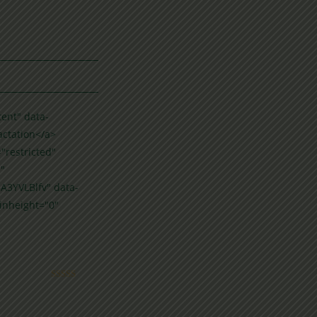
ent" data-
actation</a>
"restricted"
e"
A3YVLBlfv" data-
inheight="0"
Note
5
sur 5