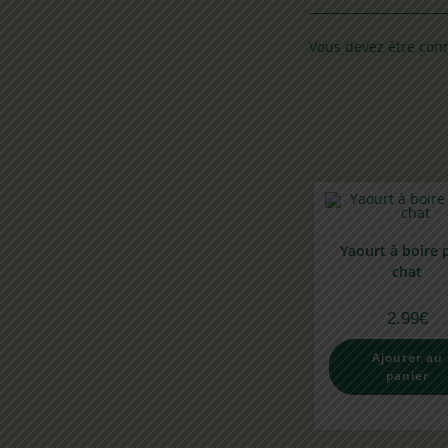
Vous devez être
con
Yaourt à boire 
chat
2.99
€
Ajouter au
panier