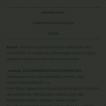
INFORMATIONS
COMPOSITION ANALYTIQUE
AVIS (0)
Rappel
: Veuillez ne pas laisser votre chien jouer sans
surveillance. Si le jouet est endommagé, retirez-le. Nous
rappelons qu’aucun jouet n’est indestructible !
_oembed_5b414fd008f5f22704e3fa50d39475b3:
<blockquote class="wp-embedded-content" data-
secret="FUUwDdMXwS"><a
href="https://pawradise.fr/droit-de-retractation/">Droit de
rétractation</a></blockquote><iframe class="wp-
embedded-content" sandbox="allow-scripts"