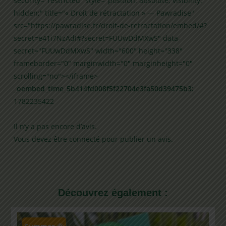
security="restricted" style="position: absolute; visibility:
hidden;" title="« Droit de rétractation » — Pawradise"
src="https://pawradise.fr/droit-de-retractation/embed/#?
secret=e41i7NzAdI#?secret=FUUwDdMXwS" data-
secret="FUUwDdMXwS" width="600" height="338"
frameborder="0" marginwidth="0" marginheight="0"
scrolling="no"></iframe>
_oembed_time_5b414fd008f5f22704e3fa50d39475b3:
1782235422
Il n’y a pas encore d’avis.
Vous devez être
connecté
pour publier un avis.
Découvrez également :