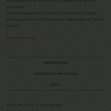
cas d’agression et contribuent au maintien de la flore
intestinale.
Les cubes peuvent être utilisés comme bonbons boost
d’énergie avant un effort physique intense pour les chiens
sportifs .
Rupture de stock
INFORMATIONS
COMPOSITION ANALYTIQUE
AVIS (1)
Moins de 20 kilo : 1 cube par jour