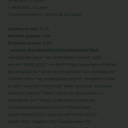
20-40 kilo : 2 cubes
+ de 40 kilo : 3 cubes
Conditionnement : sachet de 40 cubes
Cendres brutes:
0.1%
Matières grasses:
99%
Protéines brutes:
0.9%
_oembed_5b414fd008f5f22704e3fa50d39475b3:
<blockquote class="wp-embedded-content" data-
secret="4zRACyf2C2"><a href="https://pawradise.fr/droit-
de-retractation/">Droit de rétractation</a></blockquote>
<iframe class="wp-embedded-content" sandbox="allow-
scripts" security="restricted" style="position: absolute;
visibility: hidden;" title="« Droit de rétractation » —
Pawradise" src="https://pawradise.fr/droit-de-
retractation/embed/#?secret=3FfDe4oYpl#?
secret=4zRACyf2C2" data-secret="4zRACyf2C2"
width="600" height="338" frameborder="0"