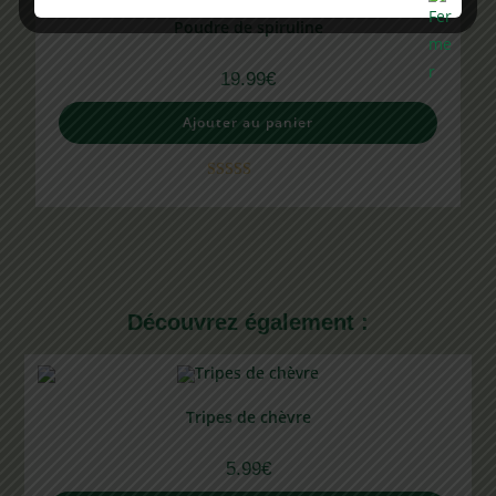
Poudre de spiruline
19.99
€
Ajouter au panier
Note
5.00
sur 5
Découvrez également :
Tripes de chèvre
5.99
€