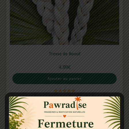
Tresse de Boeuf
4.99
€
Ajouter au panier
Note
5.00
sur 5