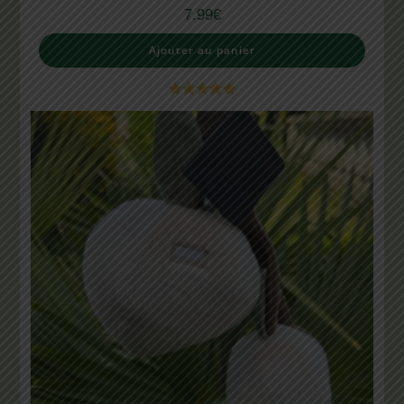
7.99
€
Ajouter au panier
Note
5.00
sur 5