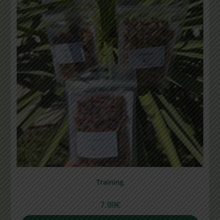
Training
7.99
€
Ce