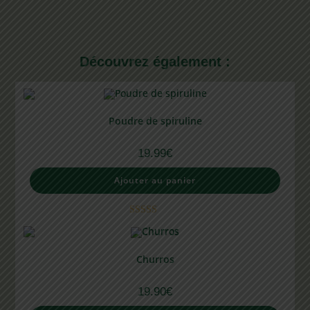
Découvrez également :
Poudre de spiruline
19.99
€
Ajouter au panier
Note
5.00
sur 5
Churros
19.90
€