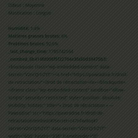
Odeur : Moyenne
Mastication : Longue
Humidité:
1,4%
Matières grasses brutes:
6%
Protéines brutes:
92,6%
_last_change_time:
1785742564
_oembed_5b414fd008f5f22704e3fa50d39475b3:
<blockquote class="wp-embedded-content" data-
secret="V2nrQrhZYT"><a href="https://pawradise.fr/droit-
de-retractation/">Droit de rétractation</a></blockquote>
<iframe class="wp-embedded-content" sandbox="allow-
scripts" security="restricted" style="position: absolute;
visibility: hidden;" title="« Droit de rétractation » —
Pawradise" src="https://pawradise.fr/droit-de-
retractation/embed/#?secret=z47nFwI6Iq#?
secret=V2nrQrhZYT" data-secret="V2nrQrhZYT"
width="600" height="338" frameborder="0"